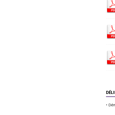
DÉL
•
Déma