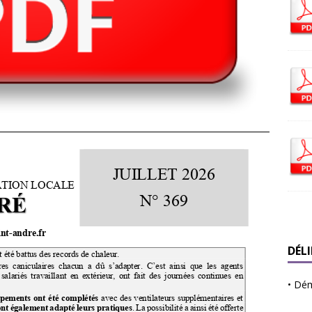
DÉL
•
Déma