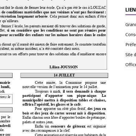
LIEN
Gran
Conse
Préfe
Site 
Offi