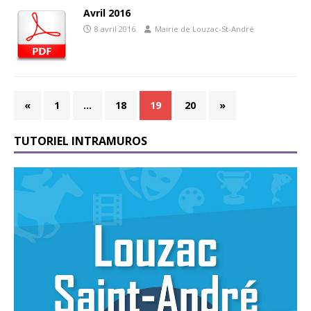
Avril 2016
8 avril 2016
Mairie de Louzac-St-André
«
1
…
18
19
20
»
TUTORIEL INTRAMUROS