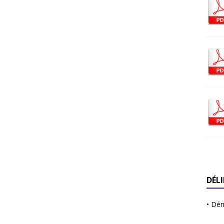
DÉL
•
Déma