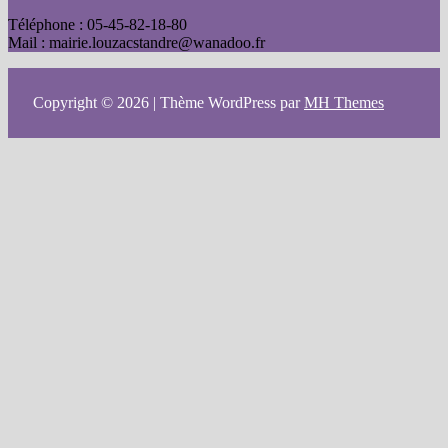
Téléphone : 05-45-82-18-80
Mail : mairie.louzacstandre@wanadoo.fr
Copyright © 2026 | Thème WordPress par
MH Themes