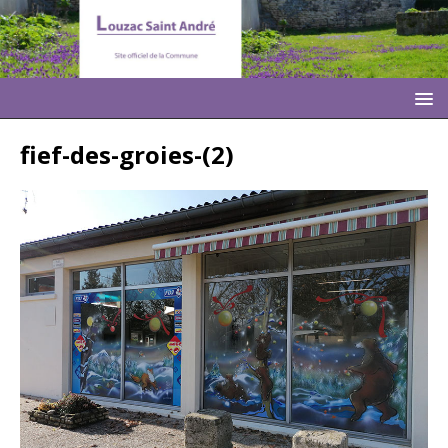
fief-des-groies-(2)