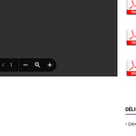
DÉL
•
Déma