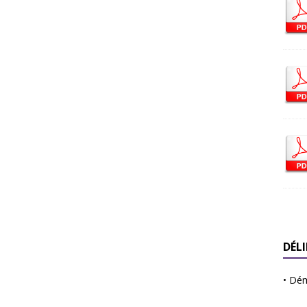
DÉL
•
Déma