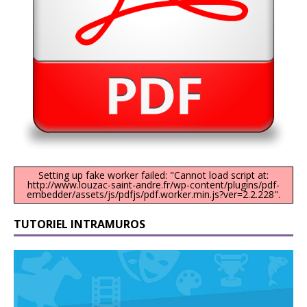
Setting up fake worker failed: "Cannot load script at:
http://www.louzac-saint-andre.fr/wp-content/plugins/pdf-
embedder/assets/js/pdfjs/pdf.worker.min.js?ver=2.2.228".
TUTORIEL INTRAMUROS