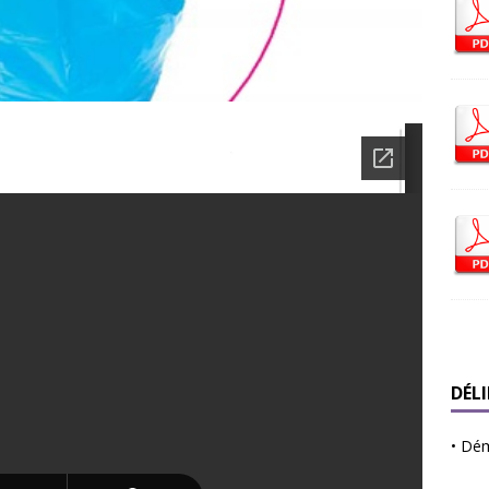
DÉL
•
Déma