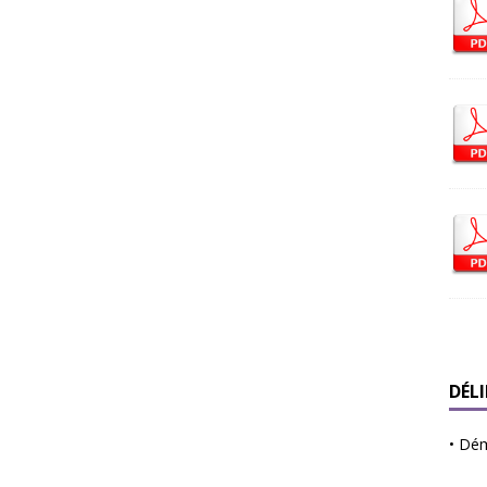
DÉL
•
Déma