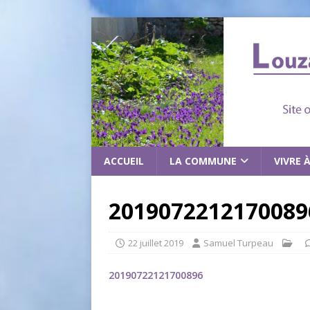
ACCUEIL
LA COMMUNE
VIVRE 
2019072212170089
22 juillet 2019
Samuel Turpeau
20190722121700896